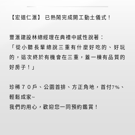
【宏道仁滙】 已熱鬧完成開工動土儀式！
豐滙建設林總經理在典禮中感性說著：
「從小聽長輩總說三重有什麼好吃的、好玩
的，這次終於有機會在三重，蓋一棟有品質的
97
%
好房子！」
珍稀７０戶、公園首排、方正角地，首付7%、
輕鬆成家~
我們的用心，歡迎您一同預約鑑賞！